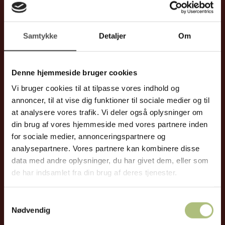
2-5 gange om året vil du modtage vores nyhedsbrev med
Samtykke
Detaljer
Om
tilbud,
nyheder og tips&tricks til at skabe et sundt og rent
indeklima for dig og din omgangskreds – om de er din
Denne hjemmeside bruger cookies
familie, venner, kolleger, kunder eller noget helt femte.
Vi bruger cookies til at tilpasse vores indhold og
annoncer, til at vise dig funktioner til sociale medier og til
Du kan selvfølgelig til enhver tid afmelde nyhedsbrevet, hvis
at analysere vores trafik. Vi deler også oplysninger om
du ikke længere ønsker det.
din brug af vores hjemmeside med vores partnere inden
for sociale medier, annonceringspartnere og
analysepartnere. Vores partnere kan kombinere disse
data med andre oplysninger, du har givet dem, eller som
de har indsamlet fra din brug af deres tjenester.
Samtykkevalg
Nødvendig