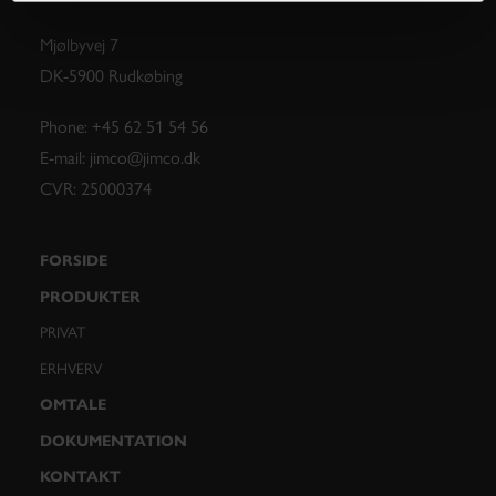
Mjølbyvej 7
DK-5900 Rudkøbing
Phone: +45 62 51 54 56
E-mail: jimco@jimco.dk
CVR: 25000374
FORSIDE
PRODUKTER
PRIVAT
ERHVERV
OMTALE
DOKUMENTATION
KONTAKT