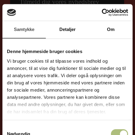
Samtykke
Detaljer
Om
2-5 gange om året vil du modtage vores nyhedsbrev med
tilbud,
nyheder og tips&tricks til at skabe et sundt og rent
Denne hjemmeside bruger cookies
indeklima for dig og din omgangskreds – om de er din
Vi bruger cookies til at tilpasse vores indhold og
familie, venner, kolleger, kunder eller noget helt femte.
annoncer, til at vise dig funktioner til sociale medier og til
at analysere vores trafik. Vi deler også oplysninger om
Du kan selvfølgelig til enhver tid afmelde nyhedsbrevet, hvis
din brug af vores hjemmeside med vores partnere inden
du ikke længere ønsker det.
for sociale medier, annonceringspartnere og
analysepartnere. Vores partnere kan kombinere disse
data med andre oplysninger, du har givet dem, eller som
de har indsamlet fra din brug af deres tjenester.
Samtykkevalg
Nødvendig