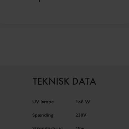
TEKNISK DATA
UV lampe
1×8 W
Spænding
230V
Strømforbrug
18w