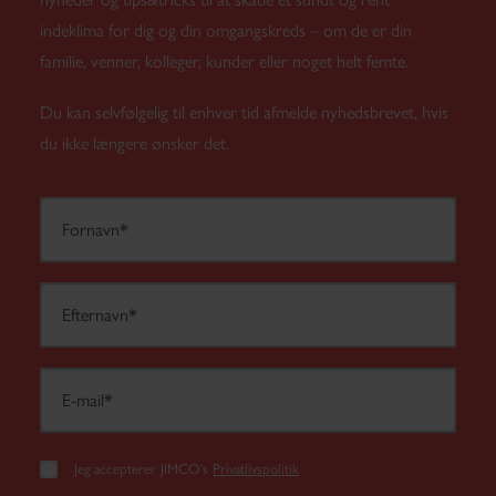
indeklima for dig og din omgangskreds – om de er din
familie, venner, kolleger, kunder eller noget helt femte.
Du kan selvfølgelig til enhver tid afmelde nyhedsbrevet, hvis
du ikke længere ønsker det.
Jeg accepterer JIMCO's
Privatlivspolitik