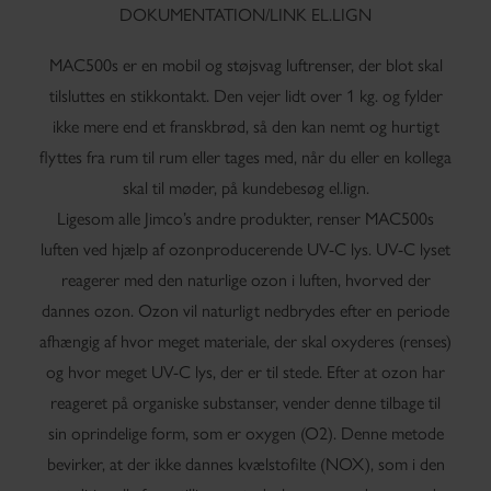
DOKUMENTATION/LINK EL.LIGN
MAC500s er en mobil og støjsvag luftrenser, der blot skal
tilsluttes en stikkontakt. Den vejer lidt over 1 kg. og fylder
ikke mere end et franskbrød, så den kan nemt og hurtigt
flyttes fra rum til rum eller tages med, når du eller en kollega
skal til møder, på kundebesøg el.lign.
Ligesom alle Jimco’s andre produkter, renser MAC500s
luften ved hjælp af ozonproducerende UV-C lys. UV-C lyset
reagerer med den naturlige ozon i luften, hvorved der
dannes ozon. Ozon vil naturligt nedbrydes efter en periode
afhængig af hvor meget materiale, der skal oxyderes (renses)
og hvor meget UV-C lys, der er til stede. Efter at ozon har
reageret på organiske substanser, vender denne tilbage til
sin oprindelige form, som er oxygen (O2). Denne metode
bevirker, at der ikke dannes kvælstofilte (NOX), som i den