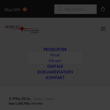
Products search
PRODUKTER
Privat
MAC500s – Sort
Erhverv
OMTALE
DOKUMENTATION
Nedsæt sygefravær og hold indeklimaet fri for bakterier,
KONTAKT
virus, svampesporer og lugtgener.
3.996,00
kr.