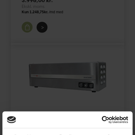
3.996,00
kr.
>
ERHVERV
MAC500s – Crom