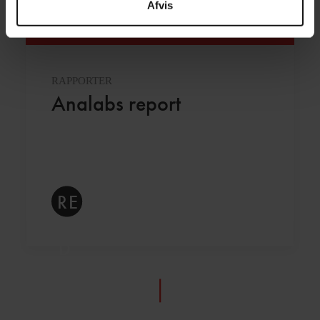
Afvis
RAPPORTER
Analabs report
RE
A
D 
M
O
RE