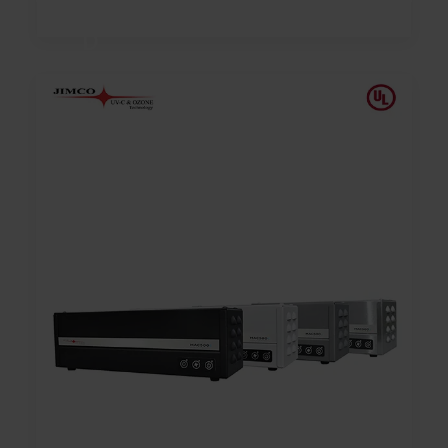
A
D 
M
O
RE