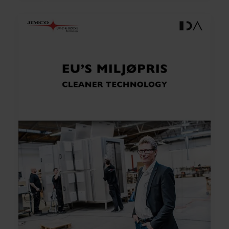
M
O
RE